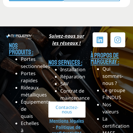
Suivez-nous sur
les réseaux !
Nos
produits :
à propos de
Portes
Margueray :
Nos services :
sectionnelles
Qui
Installation
Portes
sommes-
Réparation
rapides
nous ?
SAV
Rideaux
Le groupe
Contrat de
métalliques
F-INDUS
maintenance
Équipements
Nos
Contactez-
de
valeurs
nous
quais
La
Mentions légales
Echelles
certification
–
Politique de
à