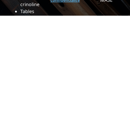
MASE
confidentialité
crinoline
Tables
élévatrices