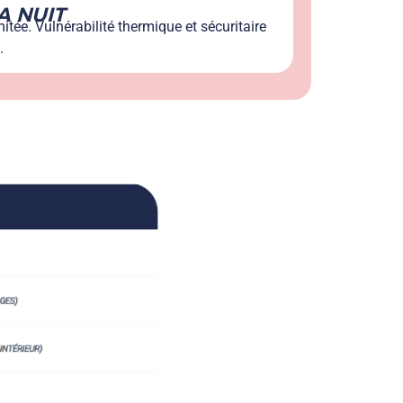
A NUIT
mitée. Vulnérabilité thermique et sécuritaire
.