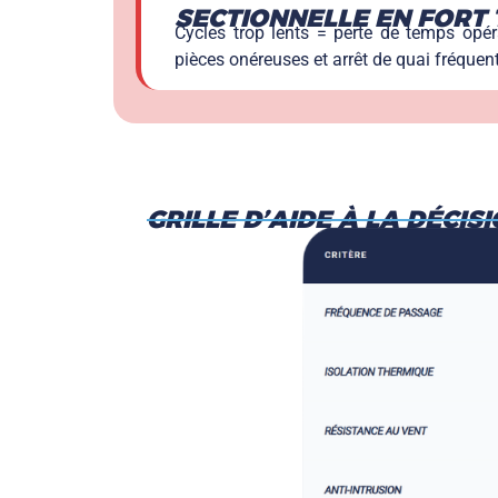
SECTIONNELLE EN FORT 
Cycles trop lents = perte de temps opéra
pièces onéreuses et arrêt de quai fréquent
GRILLE D’AIDE À LA DÉCIS