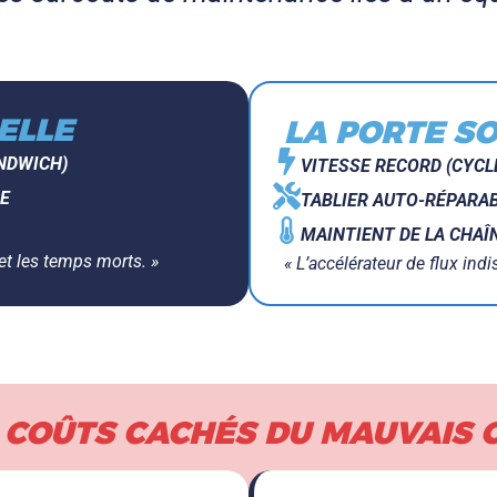
ELLE
LA PORTE S
NDWICH)
VITESSE RECORD (CYCL
LE
TABLIER AUTO-RÉPARA
MAINTIENT DE LA CHAÎ
 et les temps morts. »
« L’accélérateur de flux indi
 COÛTS CACHÉS DU MAUVAIS 