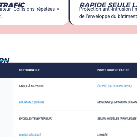
TRAFIC
RAPIDE SEULE L
teur. Collisions répétées =
Protection anti-intrusion li
.
de l’enveloppe du bâtiment
ION