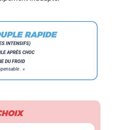
OUPLE RAPIDE
ES INTENSIFS)
BLE APRÈS CHOC
NE DU FROID
spensable . »
CHOIX